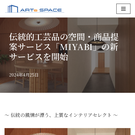
コ
ン
テ
伝統的工芸品の空間・商品提
ン
案サービス「MIYABI」の新
ツ
サービスを開始
へ
ス
キ
2024年4月25日
ッ
プ
～ 伝統の風情が漂う、上質なインテリアセレクト ～